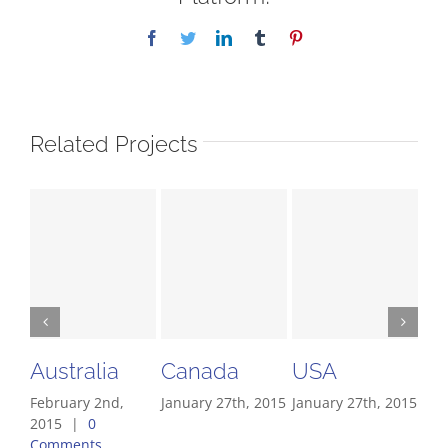
Facebook
Twitter
LinkedIn
Tumblr
Pinterest
Related Projects
Australia
Canada
USA
So
February 2nd,
January 27th, 2015
January 27th, 2015
Pa
2015
|
0
Jan
Comments