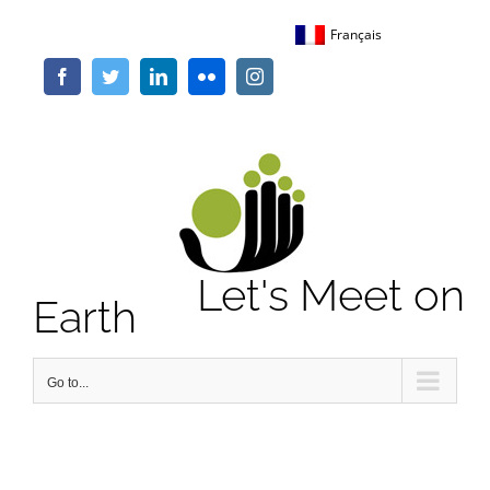
Skip
Français
to
content
Facebook
Twitter
LinkedIn
Flickr
Instagram
Let's Meet on
Earth
Go to...